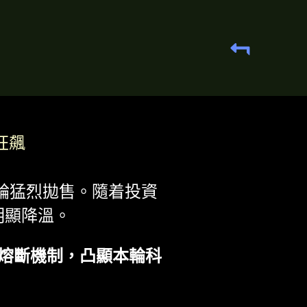
狂飆
一輪猛烈拋售。隨着投資
明顯降溫。
發熔斷機制，凸顯本輪科