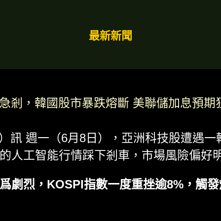
最新新聞
踩急剎，韓國股市暴跌熔斷 美聯儲加息預期
太）訊 週一（6月8日），亞洲科技股遭遇
的人工智能行情踩下剎車，市場風險偏好
爲劇烈，KOSPI指數一度重挫逾8%，觸