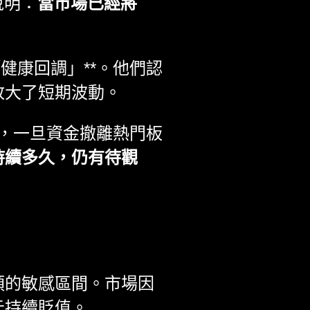
說明：
當市場已經將
。
健康回調」**。他們認
放大了短期波動。
下，一旦資金撤離熱門板
持續多久，仍有待觀
預的敏感區間。市場因
元持續貶值。