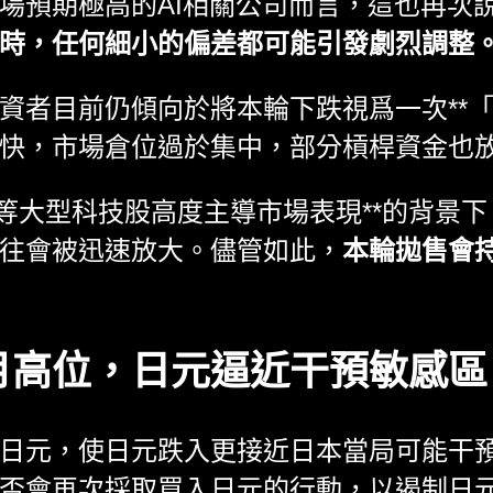
場預期極高的AI相關公司而言，這也再次
時，任何細小的偏差都可能引發劇烈調整
資者目前仍傾向於將本輪下跌視爲一次**「
快，市場倉位過於集中，部分槓桿資金也
」等大型科技股高度主導市場表現**的背景
往會被迅速放大。儘管如此，
本輪拋售會
月高位，日元逼近干預敏感區
日元，使日元跌入更接近日本當局可能干
否會再次採取買入日元的行動，以遏制日