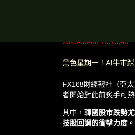
2026-06-08 16:15:40
黑色星期一！AI牛市
FX168財經報社（亞
者開始對此前炙手可熱
其中，
韓國股市跌勢尤
技股回調的衝擊力度。