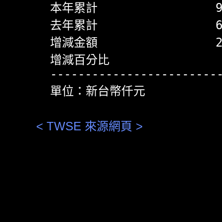
  本年累計                 91
  去年累計                 63
  增減金額                 27
  增減百分比                 
  -------------------------
< TWSE 來源網頁 >